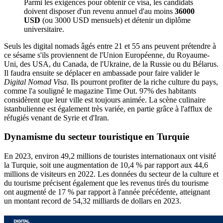
Parmi les exigences pour obtenir ce visa, les candidats
doivent disposer d'un revenu annuel d'au moins
36000
USD
(ou 3000 USD mensuels) et détenir un diplôme
universitaire.
Seuls les digital nomads âgés entre 21 et 55 ans peuvent prétendre à
ce sésame s'ils proviennent de l'Union Européenne, du Royaume-
Uni, des USA, du Canada, de l'Ukraine, de la Russie ou du Bélarus.
Il faudra ensuite se déplacer en ambassade pour faire valider le
Digital Nomad Visa
. Ils pourront profiter de la riche culture du pays,
comme l'a souligné le magazine Time Out. 97% des habitants
considèrent que leur ville est toujours animée. La scène culinaire
istanbulienne est également très variée, en partie grâce à l'afflux de
réfugiés venant de Syrie et d'Iran.
Dynamisme du secteur touristique en Turquie
En 2023, environ 49,2 millions de touristes internationaux ont visité
la Turquie, soit une augmentation de 10,4 % par rapport aux 44,6
millions de visiteurs en 2022. Les données du secteur de la culture et
du tourisme précisent également que les revenus tirés du tourisme
ont augmenté de 17 % par rapport à l'année précédente, atteignant
un montant record de 54,32 milliards de dollars en 2023.